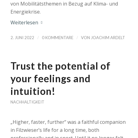
von Mobilitätsthemen in Bezug auf Klima- und
Energiekrise.
Weiterlesen
/
/
2. JUNI 2022
0 KOMMENTARE
VON
JOACHIM ARDELT
Trust the potential of
your feelings and
intuition!
NACHHALTIGKEIT
„Higher, faster, further“ was a faithful companion
in Filzwieser’s life for a long time, both
professionally and in sport. Until it no longer felt