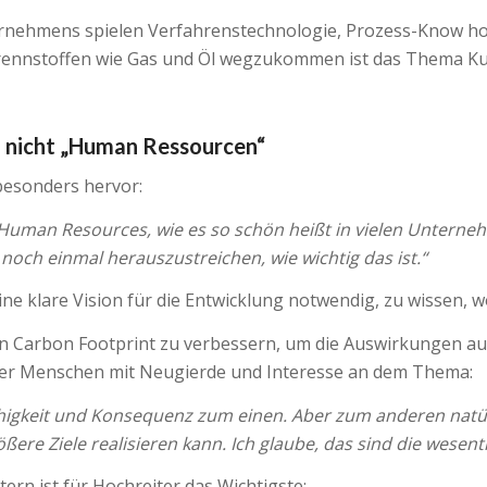
ernehmens spielen Verfahrenstechnologie, Prozess-Know how 
Brennstoffen wie Gas und Öl wegzukommen ist das Thema Kuns
d nicht „Human Ressourcen“
besonders hervor:
r Human Resources, wie es so schön heißt in vielen Unterne
noch einmal herauszustreichen, wie wichtig das ist.“
ne klare Vision für die Entwicklung notwendig, zu wissen, w
en Carbon Footprint zu verbessern, um die Auswirkungen au
iter Menschen mit Neugierde und Interesse an dem Thema:
higkeit und Konsequenz zum einen. Aber zum anderen natür
ere Ziele realisieren kann. Ich glaube, das sind die wesen
ern ist für Hochreiter das Wichtigste: