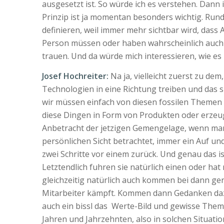
ausgesetzt ist. So würde ich es verstehen. Dann 
Prinzip ist ja momentan besonders wichtig. Run
definieren, weil immer mehr sichtbar wird, dass A
Person müssen oder haben wahrscheinlich auch 
trauen. Und da würde mich interessieren, wie es
Josef Hochreiter:
Na ja, vielleicht zuerst zu de
Technologien in eine Richtung treiben und das si
wir müssen einfach von diesen fossilen Themen w
diese Dingen in Form von Produkten oder erzeugt
Anbetracht der jetzigen Gemengelage, wenn man s
persönlichen Sicht betrachtet, immer ein Auf un
zwei Schritte vor einem zurück. Und genau das ist
Letztendlich fuhren sie natürlich einen oder hat
gleichzeitig natürlich auch kommen bei dann ge
Mitarbeiter kämpft. Kommen dann Gedanken dazu
auch ein bissl das Werte-Bild und gewisse Theme
Jahren und Jahrzehnten, also in solchen Situation