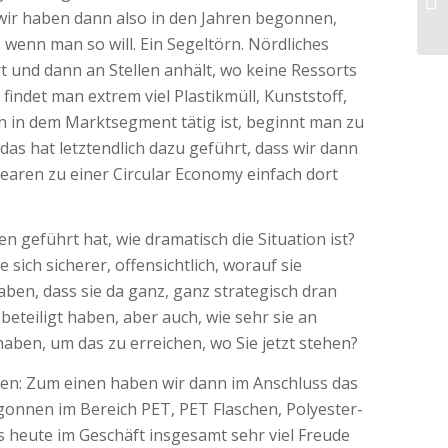
wir haben dann also in den Jahren begonnen,
enn man so will. Ein Segeltörn. Nördliches
t und dann an Stellen anhält, wo keine Ressorts
indet man extrem viel Plastikmüll, Kunststoff,
nn in dem Marktsegment tätig ist, beginnt man zu
as hat letztendlich dazu geführt, dass wir dann
aren zu einer Circular Economy einfach dort
en geführt hat, wie dramatisch die Situation ist?
ich sicherer, offensichtlich, worauf sie
aben, dass sie da ganz, ganz strategisch dran
teiligt haben, aber auch, wie sehr sie an
aben, um das zu erreichen, wo Sie jetzt stehen?
gen: Zum einen haben wir dann im Anschluss das
gonnen im Bereich PET, PET Flaschen, Polyester-
s heute im Geschäft insgesamt sehr viel Freude