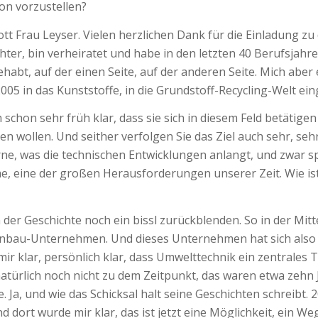
son vorzustellen?
ott Frau Leyser. Vielen herzlichen Dank für die Einladung z
ter, bin verheiratet und habe in den letzten 40 Berufsjahren
abt, auf der einen Seite, auf der anderen Seite. Mich aber 
5 in das Kunststoffe, in die Grundstoff-Recycling-Welt ein
 schon sehr früh klar, dass sie sich in diesem Feld betätige
wollen. Und seither verfolgen Sie das Ziel auch sehr, sehr
 vorne, was die technischen Entwicklungen anlangt, und zwar 
e, eine der großen Herausforderungen unserer Zeit. Wie i
n der Geschichte noch ein bissl zurückblenden. So in der Mitt
enbau-Unternehmen. Und dieses Unternehmen hat sich also
mir klar, persönlich klar, dass Umwelttechnik ein zentrales 
atürlich noch nicht zu dem Zeitpunkt, das waren etwa zehn J
. Ja, und wie das Schicksal halt seine Geschichten schreibt
d dort wurde mir klar, das ist jetzt eine Möglichkeit, ein 