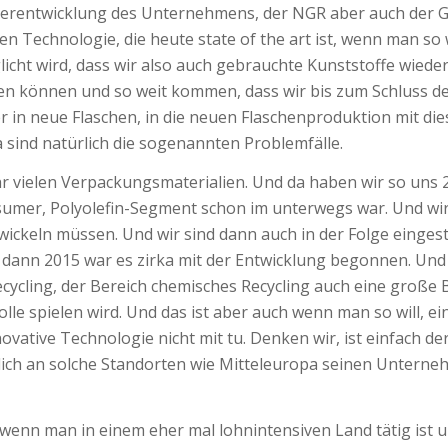
eiterentwicklung des Unternehmens, der NGR aber auch der
n Technologie, die heute state of the art ist, wenn man so
icht wird, dass wir also auch gebrauchte Kunststoffe wieder
ten können und so weit kommen, dass wir bis zum Schluss de
er in neue Flaschen, in die neuen Flaschenproduktion mit d
a sind natürlich die sogenannten Problemfälle.
hr vielen Verpackungsmaterialien. Und da haben wir so uns
sumer, Polyolefin-Segment schon im unterwegs war. Und wir
twickeln müssen. Und wir sind dann auch in der Folge eingest
dann 2015 war es zirka mit der Entwicklung begonnen. Und d
ycling, der Bereich chemisches Recycling auch eine große 
lle spielen wird. Und das ist aber auch wenn man so will, e
vative Technologie nicht mit tu. Denken wir, ist einfach d
lich an solche Standorten wie Mitteleuropa seinen Unterne
 wenn man in einem eher mal lohnintensiven Land tätig ist