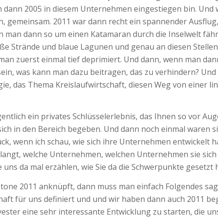
ch dann 2005 in diesem Unternehmen eingestiegen bin. Und 
 gemeinsam. 2011 war dann recht ein spannender Ausflug, w
nn man dann so um einen Katamaran durch die Inselwelt fähr
iße Strände und blaue Lagunen und genau an diesen Stellen f
t man zuerst einmal tief deprimiert. Und dann, wenn man da
in, was kann man dazu beitragen, das zu verhindern? Und d
 das Thema Kreislaufwirtschaft, diesen Weg von einer line
entlich ein privates Schlüsselerlebnis, das Ihnen so vor Aug
ch in den Bereich begeben. Und dann noch einmal waren sie s
uck, wenn ich schau, wie sich ihre Unternehmen entwickelt h
angt, welche Unternehmen, welchen Unternehmen sie sich be
uns da mal erzählen, wie Sie da die Schwerpunkte gesetzt h
estone 2011 anknüpft, dann muss man einfach Folgendes sa
aft für uns definiert und und wir haben dann auch 2011 be
ster eine sehr interessante Entwicklung zu starten, die un