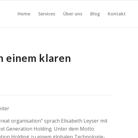
Home
Services
Über uns
Blog
Kontakt
n einem klaren
iter
great organisation“ sprach Elisabeth Leyser mit
ext Generation Holding. Unter dem Motto
ation Holding zu einem globalen Technologie-