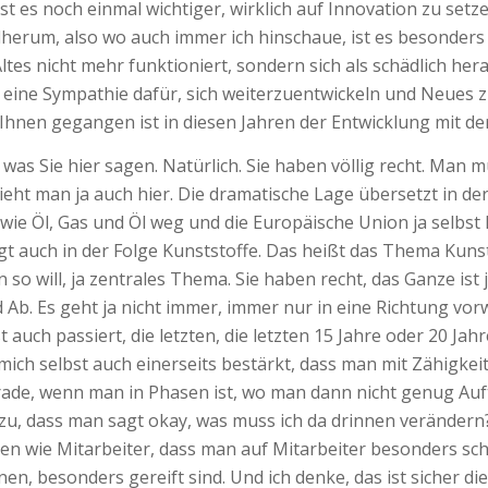
ist es noch einmal wichtiger, wirklich auf Innovation zu se
dherum, also wo auch immer ich hinschaue, ist es besonders
ltes nicht mehr funktioniert, sondern sich als schädlich herau
eine Sympathie dafür, sich weiterzuentwickeln und Neues 
 Ihnen gegangen ist in diesen Jahren der Entwicklung mit de
m, was Sie hier sagen. Natürlich. Sie haben völlig recht. Man
eht man ja auch hier. Die dramatische Lage übersetzt in der
ie Öl, Gas und Öl weg und die Europäische Union ja selbst 
 auch in der Folge Kunststoffe. Das heißt das Thema Kunstst
o will, ja zentrales Thema. Sie haben recht, das Ganze ist
d Ab. Es geht ja nicht immer, immer nur in eine Richtung v
 auch passiert, die letzten, die letzten 15 Jahre oder 20 Ja
 mich selbst auch einerseits bestärkt, dass man mit Zähigkei
rade, wenn man in Phasen ist, wo man dann nicht genug Auf
, dass man sagt okay, was muss ich da drinnen verändern? 
n wie Mitarbeiter, dass man auf Mitarbeiter besonders scha
en, besonders gereift sind. Und ich denke, das ist sicher di