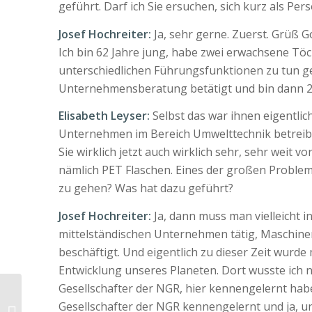
geführt. Darf ich Sie ersuchen, sich kurz als Per
Josef Hochreiter:
Ja, sehr gerne. Zuerst. Grüß G
Ich bin 62 Jahre jung, habe zwei erwachsene Töch
unterschiedlichen Führungsfunktionen zu tun geh
Unternehmensberatung betätigt und bin dann 200
Elisabeth Leyser:
Selbst das war ihnen eigentlich
Unternehmen im Bereich Umwelttechnik betreiben 
Sie wirklich jetzt auch wirklich sehr, sehr weit
nämlich PET Flaschen. Eines der großen Problem
zu gehen? Was hat dazu geführt?
Josef Hochreiter:
Ja, dann muss man vielleicht i
mittelständischen Unternehmen tätig, Maschin
beschäftigt. Und eigentlich zu dieser Zeit wurde 
Entwicklung unseres Planeten. Dort wusste ich n
Gesellschafter der NGR, hier kennengelernt habe
Billions invested in
Gesellschafter der NGR kennengelernt und ja, un
payment systems