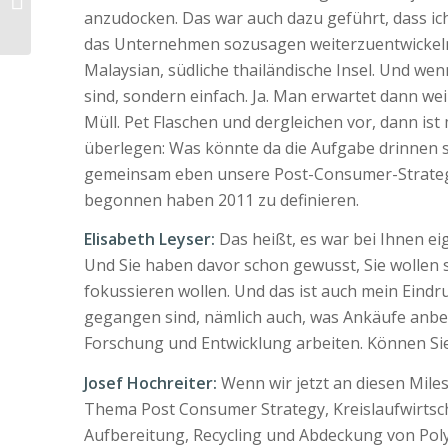
stabilise existing
anzudocken. Das war auch dazu geführt, dass i
power relations
das Unternehmen sozusagen weiterzuentwickeln,
Malaysian, südliche thailändische Insel. Und we
sind, sondern einfach. Ja. Man erwartet dann we
Müll. Pet Flaschen und dergleichen vor, dann is
überlegen: Was könnte da die Aufgabe drinnen se
gemeinsam eben unsere Post-Consumer-Strategie,
begonnen haben 2011 zu definieren.
Elisabeth Leyser:
Das heißt, es war bei Ihnen eig
Und Sie haben davor schon gewusst, Sie wollen si
fokussieren wollen. Und das ist auch mein Eindr
gegangen sind, nämlich auch, was Ankäufe anbel
Forschung und Entwicklung arbeiten. Können Sie 
Josef Hochreiter:
Wenn wir jetzt an diesen Mil
Thema Post Consumer Strategy, Kreislaufwirtsch
Aufbereitung, Recycling und Abdeckung von Polye